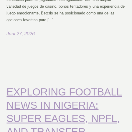
variedad de juegos de casino, bonos tentadores y una experiencia de
juego emocionante, Betcris se ha posicionado como una de las
opciones favoritas para […]
Juni 27, 2026
EXPLORING FOOTBALL
NEWS IN NIGERIA:
SUPER EAGLES, NPFL,
AND TRANSFER