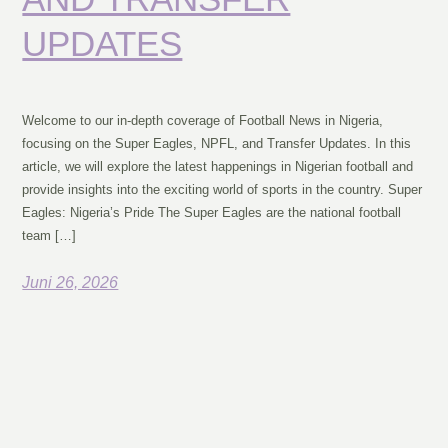
UPDATES
Welcome to our in-depth coverage of Football News in Nigeria,
focusing on the Super Eagles, NPFL, and Transfer Updates. In this
article, we will explore the latest happenings in Nigerian football and
provide insights into the exciting world of sports in the country. Super
Eagles: Nigeria’s Pride The Super Eagles are the national football
team […]
Juni 26, 2026