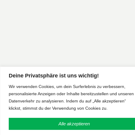
Deine Privatsphäre ist uns wichtig!
Wir verwenden Cookies, um dein Surferlebnis zu verbessern,
personalisierte Anzeigen oder Inhalte bereitzustellen und unseren
Datenverkehr zu analysieren. Indem du auf „Alle akzeptieren“
klickst, stimmst du der Verwendung von Cookies zu.
Alle akzeptieren