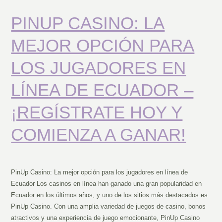
PINUP CASINO: LA
MEJOR OPCIÓN PARA
LOS JUGADORES EN
LÍNEA DE ECUADOR –
¡REGÍSTRATE HOY Y
COMIENZA A GANAR!
PinUp Casino: La mejor opción para los jugadores en línea de
Ecuador Los casinos en línea han ganado una gran popularidad en
Ecuador en los últimos años, y uno de los sitios más destacados es
PinUp Casino. Con una amplia variedad de juegos de casino, bonos
atractivos y una experiencia de juego emocionante, PinUp Casino