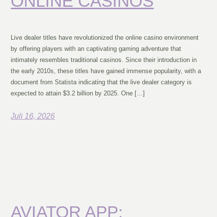
ONLINE CASINOS
Live dealer titles have revolutionized the online casino environment
by offering players with an captivating gaming adventure that
intimately resembles traditional casinos. Since their introduction in
the early 2010s, these titles have gained immense popularity, with a
document from Statista indicating that the live dealer category is
expected to attain $3.2 billion by 2025. One […]
Juli 16, 2026
AVIATOR APP: