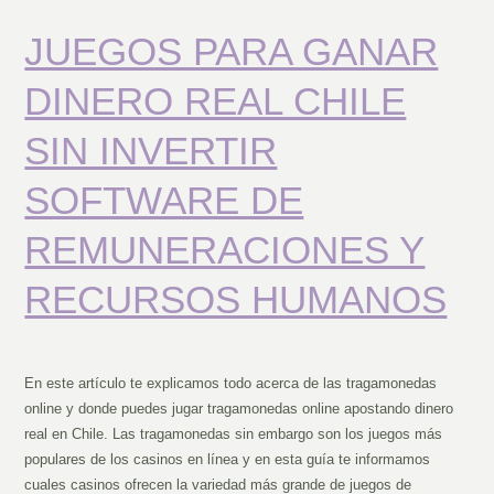
JUEGOS PARA GANAR
DINERO REAL CHILE
SIN INVERTIR
SOFTWARE DE
REMUNERACIONES Y
RECURSOS HUMANOS
En este artículo te explicamos todo acerca de las tragamonedas
online y donde puedes jugar tragamonedas online apostando dinero
real en Chile. Las tragamonedas sin embargo son los juegos más
populares de los casinos en línea y en esta guía te informamos
cuales casinos ofrecen la variedad más grande de juegos de