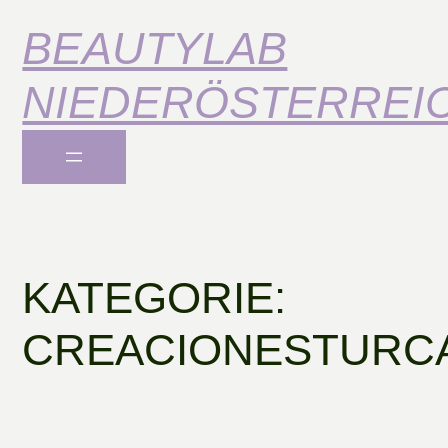
BEAUTYLAB
NIEDERÖSTERREI
KATEGORIE:
CREACIONESTURC