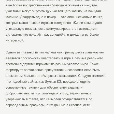
еще более востребованными благодаря живым казино, где
участники могут ощутить дух настоящего казино, не покидая
жилище. Двадцать одно и покер — это лишь несколько из игр,
которые манят тысячи игроков ежедневно. Живое казино даёт
уникальную возможность коммуницировать с настоящими
дилерами, что придаёт правдоподобия и делает игру более
интересной.
Одним из главных из числа главных преимуществ лайв-казино
является способность участвовать в игре в режиме реального
времени с другими игроками из разных уголков мира. Такое
формирует впечатление присутствия и позволяет себе быть
элементом большого геймерского комьюнити. Следует заметить,
что подобные сайты, как Вулкан КЗ, нередко внедряют
современные техники для обеспечения защиты и
добросовестности игр. Благодаря этому, игроки имеют
уверенность в факте, что геймплей осуществляется по
справедливым правилам, а их данные в безопасности.