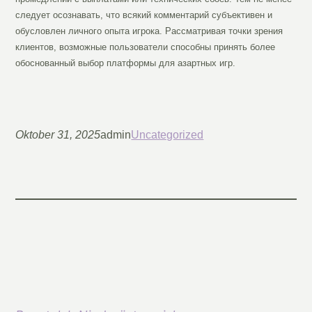
следует осознавать, что всякий комментарий субъективен и
обусловлен личного опыта игрока. Рассматривая точки зрения
клиентов, возможные пользователи способны принять более
обоснованный выбор платформы для азартных игр.
Oktober 31, 2025
admin
Uncategorized