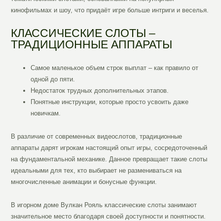
кинофильмах и шоу, что придаёт игре больше интриги и веселья.
КЛАССИЧЕСКИЕ СЛОТЫ –
ТРАДИЦИОННЫЕ АППАРАТЫ
Самое маленькое объем строк выплат – как правило от
одной до пяти.
Недостаток трудных дополнительных этапов.
Понятные инструкции, которые просто усвоить даже
новичкам.
В различие от современных видеослотов, традиционные
аппараты дарят игрокам настоящий опыт игры, сосредоточенный
на фундаментальной механике. Данное превращает такие слоты
идеальными для тех, кто выбирает не размениваться на
многочисленные анимации и бонусные функции.
В игорном доме Вулкан Рояль классические слоты занимают
значительное место благодаря своей доступности и понятности.