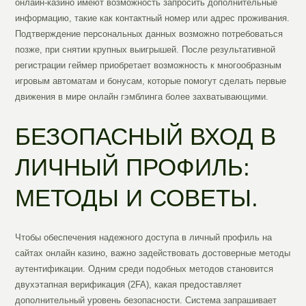
онлайн-казино имеют возможность запросить дополнительные
информацию, такие как контактный номер или адрес проживания.
Подтверждение персональных данных возможно потребоваться
позже, при снятии крупных выигрышей. После результативной
регистрации геймер приобретает возможность к многообразным
игровым автоматам и бонусам, которые помогут сделать первые
движения в мире онлайн гэмблинга более захватывающими.
БЕЗОПАСНЫЙ ВХОД В
ЛИЧНЫЙ ПРОФИЛЬ:
МЕТОДЫ И СОВЕТЫ.
Чтобы обеспечения надежного доступа в личный профиль на
сайтах онлайн казино, важно задействовать достоверные методы
аутентификации. Одним среди подобных методов становится
двухэтапная верификация (2FA), какая предоставляет
дополнительный уровень безопасности. Система запрашивает