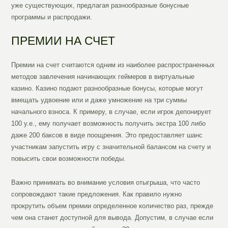
уже существующих, предлагая разнообразные бонусные
программы и распродажи.
ПРЕМИИ НА СЧЕТ
Премии на счет считаются одним из наиболее распространенных
методов завлечения начинающих геймеров в виртуальные
казино. Казино подают разнообразные бонусы, которые могут
вмещать удвоение или и даже умножение на три суммы
начального взноса. К примеру, в случае, если игрок депонирует
100 у.е., ему получает возможность получить экстра 100 либо
даже 200 баксов в виде поощрения. Это предоставляет шанс
участникам запустить игру с значительной балансом на счету и
повысить свои возможности победы.
Важно принимать во внимание условия отыгрыша, что часто
сопровождают такие предложения. Как правило нужно
прокрутить объем премии определенное количество раз, прежде
чем она станет доступной для вывода. Допустим, в случае если