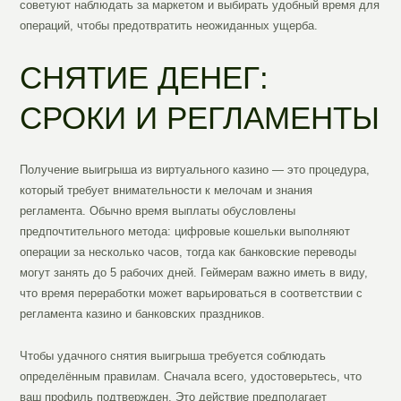
советуют наблюдать за маркетом и выбирать удобный время для
операций, чтобы предотвратить неожиданных ущерба.
СНЯТИЕ ДЕНЕГ:
СРОКИ И РЕГЛАМЕНТЫ
Получение выигрыша из виртуального казино — это процедура,
который требует внимательности к мелочам и знания
регламента. Обычно время выплаты обусловлены
предпочтительного метода: цифровые кошельки выполняют
операции за несколько часов, тогда как банковские переводы
могут занять до 5 рабочих дней. Геймерам важно иметь в виду,
что время переработки может варьироваться в соответствии с
регламента казино и банковских праздников.
Чтобы удачного снятия выигрыша требуется соблюдать
определённым правилам. Сначала всего, удостоверьтесь, что
ваш профиль подтвержден. Это действие предполагает