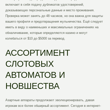
включает в себя подачу дубликатов удостоверений,
доказывающих персональные данные и место проживания.
Проверка может занять до 48 часиков, но она важна для защиты
вашего профиля и предотвращения жульничества. Ещё следует
иметь в виду о наименьших и максимальных ограничениях на
обналичивание, которые определяются казино и могут
колебаться от $10 до $5000 за перевод.
АССОРТИМЕНТ
СЛОТОВЫХ
АВТОМАТОВ И
НОВШЕСТВА
Азартные аппараты продолжают эволюционировать, давая
игрокам все более обширный ассортимент. Сегодня в интернет-