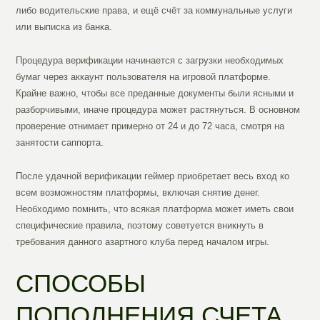
либо водительские права, и ещё счёт за коммунальные услуги
или выписка из банка.
Процедура верификации начинается с загрузки необходимых
бумаг через аккаунт пользователя на игровой платформе.
Крайне важно, чтобы все преданные документы были ясными и
разборчивыми, иначе процедура может растянуться. В основном
проверение отнимает примерно от 24 и до 72 часа, смотря на
занятости саппорта.
После удачной верификации геймер приобретает весь вход ко
всем возможностям платформы, включая снятие денег.
Необходимо помнить, что всякая платформа может иметь свои
специфические правила, поэтому советуется вникнуть в
требования данного азартного клуба перед началом игры.
СПОСОБЫ
ПОПОЛНЕНИЯ СЧЕТА