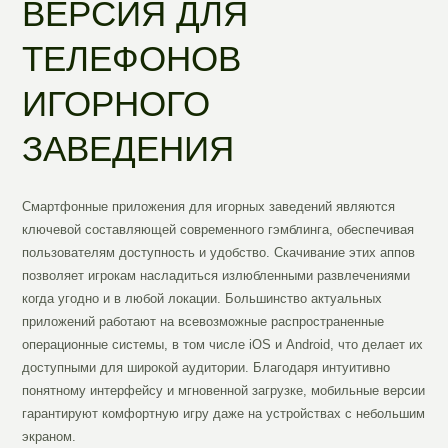
ВЕРСИЯ ДЛЯ
ТЕЛЕФОНОВ
ИГОРНОГО
ЗАВЕДЕНИЯ
Смартфонные приложения для игорных заведений являются
ключевой составляющей современного гэмблинга, обеспечивая
пользователям доступность и удобство. Скачивание этих аппов
позволяет игрокам насладиться излюбленными развлечениями
когда угодно и в любой локации. Большинство актуальных
приложений работают на всевозможные распространенные
операционные системы, в том числе iOS и Android, что делает их
доступными для широкой аудитории. Благодаря интуитивно
понятному интерфейсу и мгновенной загрузке, мобильные версии
гарантируют комфортную игру даже на устройствах с небольшим
экраном.