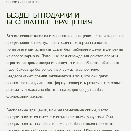
свежих аппаратов.
БЕЗДЕПЫ ПОДАРКИ И
БЕСПЛАТНЫЕ ВРАЩЕНИЯ
Безвложенные плюшки и бесплатные вращения – это интересные
предложения от виртуальных казино, которые позволяют
пользователям испытать удачу без требования делать депозиты
из своего кармана. Подобные вознаграждения даются свежим
игрокам во время создания аккаунта и способны колебаться от
пары баксов до более крупных сумм. Главное плюс
бездепозитных премий заключается в том, что они дают
возможность изучить платформу, проверить различные игровые
автоматы и даже заработать настоящие средства без
финансовых рисков.
Бесплатные вращения, или безвозмездные спины, часто
предоставляются вместе с бездепозитными бонусами. Они
предоставляют пользователям шанс безвозмездно вертеть
цилиндры на избранных игровых машинах. Обычно количество