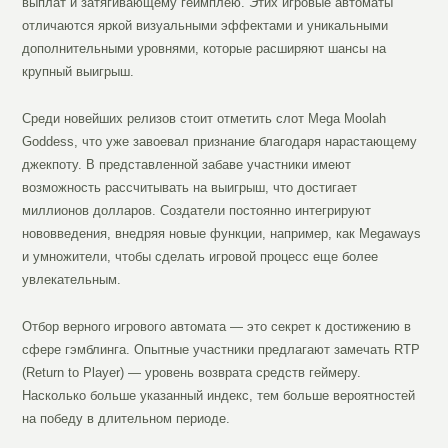
выплат и затягивающему геймплею. Этих игровые автоматы
отличаются яркой визуальными эффектами и уникальными
дополнительными уровнями, которые расширяют шансы на
крупный выигрыш.
Среди новейших релизов стоит отметить слот Mega Moolah
Goddess, что уже завоевал признание благодаря нарастающему
джекпоту. В представленной забаве участники имеют
возможность рассчитывать на выигрыш, что достигает
миллионов долларов. Создатели постоянно интегрируют
нововведения, внедряя новые функции, например, как Megaways
и умножители, чтобы сделать игровой процесс еще более
увлекательным.
Отбор верного игрового автомата — это секрет к достижению в
сфере гэмблинга. Опытные участники предлагают замечать RTP
(Return to Player) — уровень возврата средств геймеру.
Насколько больше указанный индекс, тем больше вероятностей
на победу в длительном периоде.