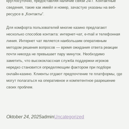
круглосуточно, предоставляя наличие связи 24/7. Контактные
сведения, такие как имейл и номер, зачастую указаны на веб-
ресурсе в „Контакты“.
Для комфорта пользователей многие казино предлагают
несколько способов контакта: интернет-чат, e-mail и телефонная
линия. Интернет чат является наибольшим оперативным
методом решения вопросов — время ожидания ответа реакции
почти никогда не превышает пару минуток. Необходимо
заметить, что высококлассная служба поддержки игроков
нередко становится определяющим фактором при подборе
онлайн-казино. Клиенты отдают предпочтение те платформы, где
могут полагаться на оперативное и компетентное разрешение
своих проблем.
Oktober 24, 2025
admin
Uncategorized