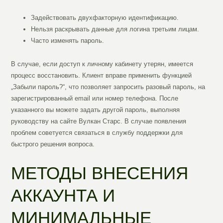
Задействовать двухфакторную идентификацию.
Нельзя раскрывать данные для логина третьим лицам.
Часто изменять пароль.
В случае, если доступ к личному кабинету утерян, имеется
процесс восстановить. Клиент вправе применить функцией
„Забыли пароль?“, что позволяет запросить разовый пароль, на
зарегистрированный email или номер телефона. После
указанного вы можете задать другой пароль, выполняя
руководству на сайте Вулкан Старс. В случае появления
проблем советуется связаться в службу поддержки для
быстрого решения вопроса.
МЕТОДЫ ВНЕСЕНИЯ
АККАУНТА И
МИНИМАЛЬНЫЕ