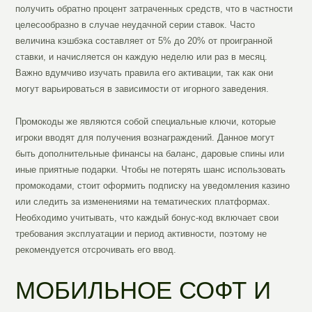
получить обратно процент затраченных средств, что в частности
целесообразно в случае неудачной серии ставок. Часто
величина кэшбэка составляет от 5% до 20% от проигранной
ставки, и начисляется он каждую неделю или раз в месяц.
Важно вдумчиво изучать правила его активации, так как они
могут варьироваться в зависимости от игорного заведения.
Промокоды же являются собой специальные ключи, которые
игроки вводят для получения вознаграждений. Данное могут
быть дополнительные финансы на баланс, даровые спины или
иные приятные подарки. Чтобы не потерять шанс использовать
промокодами, стоит оформить подписку на уведомления казино
или следить за изменениями на тематических платформах.
Необходимо учитывать, что каждый бонус-код включает свои
требования эксплуатации и период активности, поэтому не
рекомендуется отсрочивать его ввод.
МОБИЛЬНОЕ СОФТ И