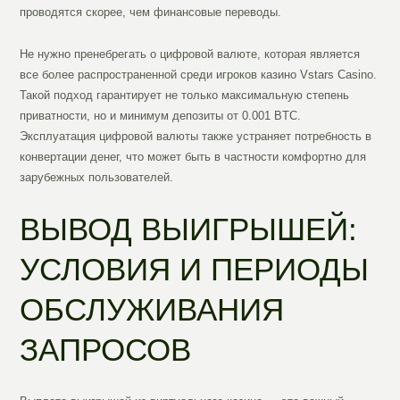
проводятся скорее, чем финансовые переводы.
Не нужно пренебрегать о цифровой валюте, которая является
все более распространенной среди игроков казино Vstars Casino.
Такой подход гарантирует не только максимальную степень
приватности, но и минимум депозиты от 0.001 BTC.
Эксплуатация цифровой валюты также устраняет потребность в
конвертации денег, что может быть в частности комфортно для
зарубежных пользователей.
ВЫВОД ВЫИГРЫШЕЙ:
УСЛОВИЯ И ПЕРИОДЫ
ОБСЛУЖИВАНИЯ
ЗАПРОСОВ