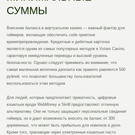
СУММЫ
Внесение баланса в виртуальном казино — важный фактор для
геймеров, желающих обеспечить себе приятное
времяпрепровождение. Кредитные и дебетные карточки
являются одним из самых популярных методов в Vstars Casino,
гарантируя немедленные переводы и высокий уровень
безопасности. Однако следует принимать во внимание, что
самая маленькая величина депозита как правило равняется 500
рублей, что позволяет большинству пользователей
воспользоваться этим методом.
Для людей, которые предпочитают приватность, цифровые
кошельки вроде WebMoney и Skrill предоставляют отличную
альтернативу. Они не только защищают персональные сведения
геймера, но и дают возможность вносить на баланс от 300
деревянных, что может быть прибыльно для новичков в деле.
Кроме того, транзакции через электронные кошельки часто