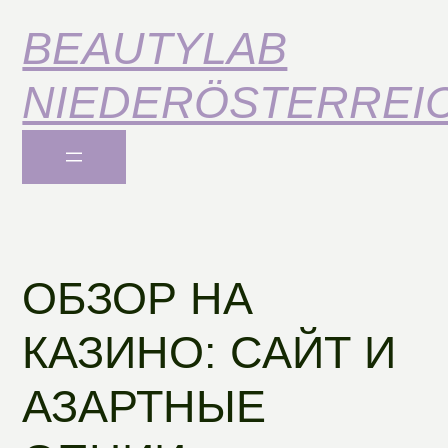
BEAUTYLAB
NIEDERÖSTERREI
ОБЗОР НА
КАЗИНО: САЙТ И
АЗАРТНЫЕ