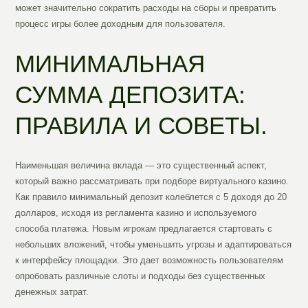
может значительно сократить расходы на сборы и превратить
процесс игры более доходным для пользователя.
МИНИМАЛЬНАЯ
СУММА ДЕПОЗИТА:
ПРАВИЛА И СОВЕТЫ.
Наименьшая величина вклада — это существенный аспект,
который важно рассматривать при подборе виртуального казино.
Как правило минимальный депозит колеблется с 5 доходя до 20
долларов, исходя из регламента казино и используемого
способа платежа. Новым игрокам предлагается стартовать с
небольших вложений, чтобы уменьшить угрозы и адаптироваться
к интерфейсу площадки. Это дает возможность пользователям
опробовать различные слоты и подходы без существенных
денежных затрат.