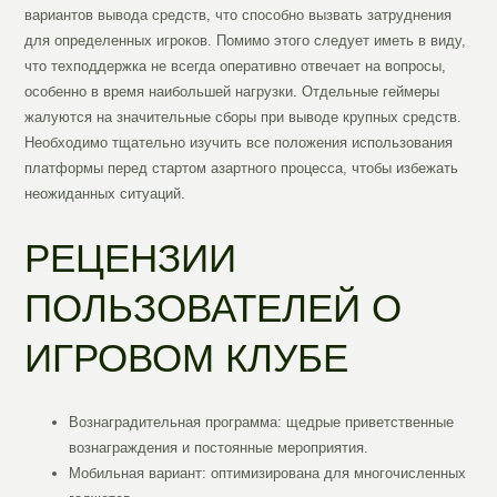
вариантов вывода средств, что способно вызвать затруднения
для определенных игроков. Помимо этого следует иметь в виду,
что техподдержка не всегда оперативно отвечает на вопросы,
особенно в время наибольшей нагрузки. Отдельные геймеры
жалуются на значительные сборы при выводе крупных средств.
Необходимо тщательно изучить все положения использования
платформы перед стартом азартного процесса, чтобы избежать
неожиданных ситуаций.
РЕЦЕНЗИИ
ПОЛЬЗОВАТЕЛЕЙ О
ИГРОВОМ КЛУБЕ
Вознаградительная программа: щедрые приветственные
вознаграждения и постоянные мероприятия.
Мобильная вариант: оптимизирована для многочисленных