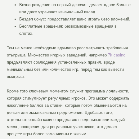
Вознаграждение на первый депозит: делает вдвое больше
или даже утраивает изначальный вклад.
Бездеп бонус: предоставляет шанс играть безо вложений.
Бесплатные вращения: безвозмездные вращения в
слотах.
Тем не менее необходимо вдумчиво рассматривать требования
отыгрыша. Множество игорных заведений, например
7k casino
,
предъявляют соблюдения установленных правил, вроде
минимальный бет или количество игр, перед тем как вывести
выигрыш.
Кроме того ключевым моментом служит программа лояльности,
которая стимулирует регулярных игроков. Это может содержать
накопление баллов за ставки, которые потом обмениваются на
деньги или эксклюзивные предложения. Вдобавок того,
отдельные онлайн-казино предлагают недельные или каждый
месяц поощрения для регулярных участников, что делает
процесс игры более заманчивым и живым.