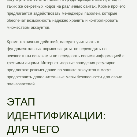
таких же секретных кодов на различных сайтах. Кроме прочего,
предлагается задействовать менеджеры паролей, которые
обеспечат возможность надежно хранить и контролировать
множеством аккаунтов.
Кроме техничных действий, следует учитывать о
фундаментальных нормах защиты: не переходить по
неизвестным ссылкам и не передавать своими информацией с
третьими лицами. Интернет игорные заведения регулярно
предлагают рекомендации по защите аккаунтов и могут
предоставить дополнительные меры безопасности для своих
пользователей.
ЭТАП
ИДЕНТИФИКАЦИИ:
ДЛЯ ЧЕГО