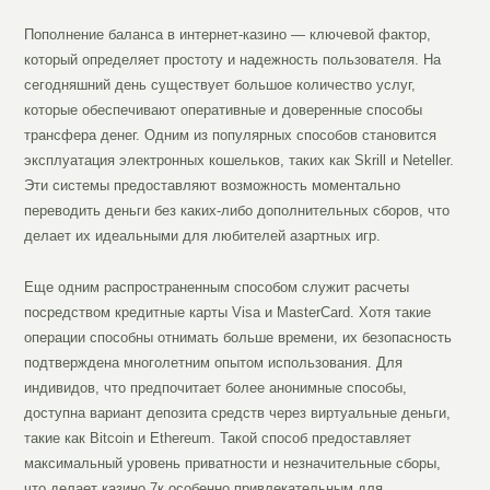
Пополнение баланса в интернет-казино — ключевой фактор,
который определяет простоту и надежность пользователя. На
сегодняшний день существует большое количество услуг,
которые обеспечивают оперативные и доверенные способы
трансфера денег. Одним из популярных способов становится
эксплуатация электронных кошельков, таких как Skrill и Neteller.
Эти системы предоставляют возможность моментально
переводить деньги без каких-либо дополнительных сборов, что
делает их идеальными для любителей азартных игр.
Еще одним распространенным способом служит расчеты
посредством кредитные карты Visa и MasterCard. Хотя такие
операции способны отнимать больше времени, их безопасность
подтверждена многолетним опытом использования. Для
индивидов, что предпочитает более анонимные способы,
доступна вариант депозита средств через виртуальные деньги,
такие как Bitcoin и Ethereum. Такой способ предоставляет
максимальный уровень приватности и незначительные сборы,
что делает казино 7к особенно привлекательным для