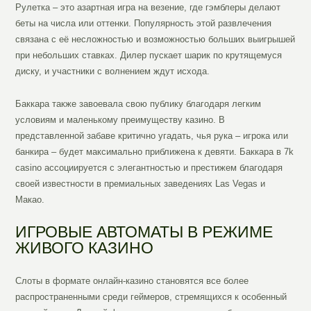
Рулетка – это азартная игра на везение, где гэмблеры делают
беты на числа или оттенки. Популярность этой развлечения
связана с её несложностью и возможностью больших выигрышей
при небольших ставках. Дилер пускает шарик по крутящемуся
диску, и участники с волнением ждут исхода.
Баккара также завоевала свою публику благодаря легким
условиям и маленькому преимуществу казино. В
представленной забаве критично угадать, чья рука – игрока или
банкира – будет максимально приближена к девяти. Баккара в 7k
casino ассоциируется с элегантностью и престижем благодаря
своей известности в премиальных заведениях Las Vegas и
Макао.
ИГРОВЫЕ АВТОМАТЫ В РЕЖИМЕ
ЖИВОГО КАЗИНО
Слоты в формате онлайн-казино становятся все более
распространенными среди геймеров, стремящихся к особенный