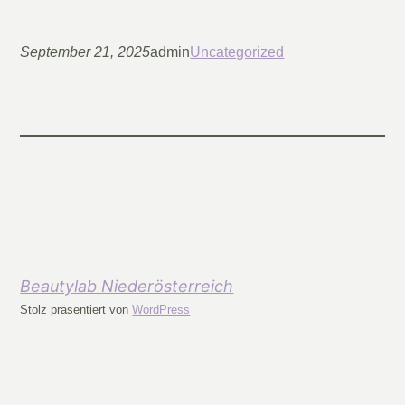
September 21, 2025
admin
Uncategorized
Beautylab Niederösterreich
Stolz präsentiert von
WordPress