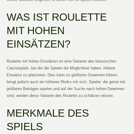
WAS IST ROULETTE
MIT HOHEN
EINSÄTZEN?
Roulette mit hohen Einsätzen ist eine Variante des klassischen
Casinospiels, bei der die Spieler die Möglichkeit haben, höhere
Einsätze zu platzieren. Dies kann zu größeren Gewinnen führen,
bringt jedoch auch ein höheres Risiko mit sich. Spieler, die gerne mit
größeren Beträgen spielen und auf der Suche nach hohen Gewinnen
sind, werden diese Variante des Roulette zu schätzen wissen.
MERKMALE DES
SPIELS