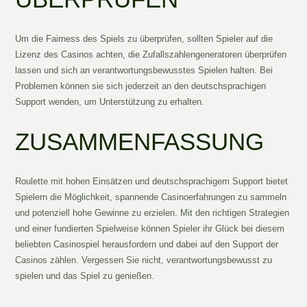
Um die Fairness des Spiels zu überprüfen, sollten Spieler auf die
Lizenz des Casinos achten, die Zufallszahlengeneratoren überprüfen
lassen und sich an verantwortungsbewusstes Spielen halten. Bei
Problemen können sie sich jederzeit an den deutschsprachigen
Support wenden, um Unterstützung zu erhalten.
ZUSAMMENFASSUNG
Roulette mit hohen Einsätzen und deutschsprachigem Support bietet
Spielern die Möglichkeit, spannende Casinoerfahrungen zu sammeln
und potenziell hohe Gewinne zu erzielen. Mit den richtigen Strategien
und einer fundierten Spielweise können Spieler ihr Glück bei diesem
beliebten Casinospiel herausfordern und dabei auf den Support der
Casinos zählen. Vergessen Sie nicht, verantwortungsbewusst zu
spielen und das Spiel zu genießen.