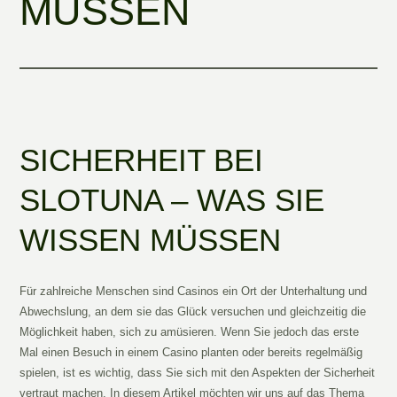
MÜSSEN
SICHERHEIT BEI
SLOTUNA – WAS SIE
WISSEN MÜSSEN
Für zahlreiche Menschen sind Casinos ein Ort der Unterhaltung und
Abwechslung, an dem sie das Glück versuchen und gleichzeitig die
Möglichkeit haben, sich zu amüsieren. Wenn Sie jedoch das erste
Mal einen Besuch in einem Casino planten oder bereits regelmäßig
spielen, ist es wichtig, dass Sie sich mit den Aspekten der Sicherheit
vertraut machen. In diesem Artikel möchten wir uns auf das Thema