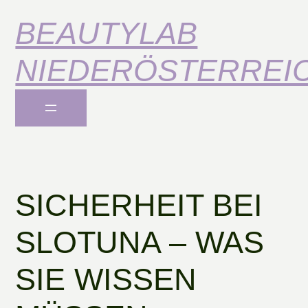
BEAUTYLAB
NIEDERÖSTERREI
SICHERHEIT BEI
SLOTUNA – WAS
SIE WISSEN