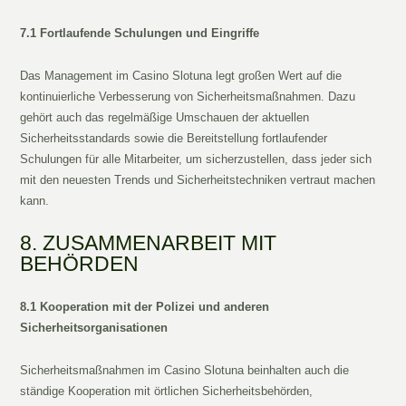
7.1 Fortlaufende Schulungen und Eingriffe
Das Management im Casino Slotuna legt großen Wert auf die
kontinuierliche Verbesserung von Sicherheitsmaßnahmen. Dazu
gehört auch das regelmäßige Umschauen der aktuellen
Sicherheitsstandards sowie die Bereitstellung fortlaufender
Schulungen für alle Mitarbeiter, um sicherzustellen, dass jeder sich
mit den neuesten Trends und Sicherheitstechniken vertraut machen
kann.
8. ZUSAMMENARBEIT MIT
BEHÖRDEN
8.1 Kooperation mit der Polizei und anderen
Sicherheitsorganisationen
Sicherheitsmaßnahmen im Casino Slotuna beinhalten auch die
ständige Kooperation mit örtlichen Sicherheitsbehörden,