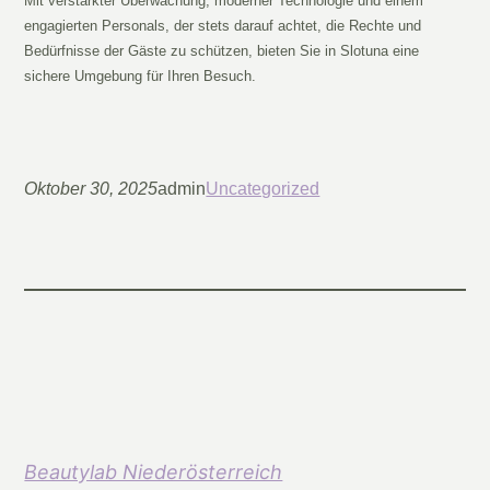
Mit verstärkter Überwachung, moderner Technologie und einem
engagierten Personals, der stets darauf achtet, die Rechte und
Bedürfnisse der Gäste zu schützen, bieten Sie in Slotuna eine
sichere Umgebung für Ihren Besuch.
Oktober 30, 2025
admin
Uncategorized
Beautylab Niederösterreich