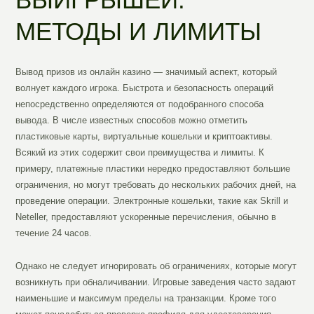
МЕТОДЫ И ЛИМИТЫ
Вывод призов из онлайн казино — значимый аспект, который
волнует каждого игрока. Быстрота и безопасность операций
непосредственно определяются от подобранного способа
вывода. В числе известных способов можно отметить
пластиковые карты, виртуальные кошельки и криптоактивы.
Всякий из этих содержит свои преимущества и лимиты. К
примеру, платежные пластики нередко предоставляют большие
ограничения, но могут требовать до нескольких рабочих дней, на
проведение операции. Электронные кошельки, такие как Skrill и
Neteller, предоставляют ускоренные перечисления, обычно в
течение 24 часов.
Однако не следует игнорировать об ограничениях, которые могут
возникнуть при обналичивании. Игровые заведения часто задают
наименьшие и максимум пределы на транзакции. Кроме того