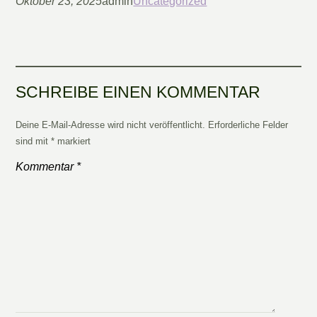
Oktober 23, 2025
admin
Uncategorized
SCHREIBE EINEN KOMMENTAR
Deine E-Mail-Adresse wird nicht veröffentlicht.
Erforderliche Felder
sind mit
*
markiert
Kommentar
*