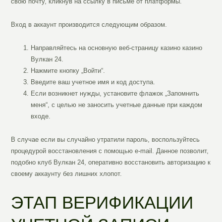
свою почту, кликнув на ссылку в письме от платформы.
Вход в аккаунт производится следующим образом.
Направляйтесь на основную веб-страницу казино казино
Вулкан 24.
Нажмите кнопку „Войти“.
Введите ваш учетное имя и код доступа.
Если возникнет нужды, установите флажок „Запомнить
меня“, с целью не заносить учетные данные при каждом
входе.
В случае если вы случайно утратили пароль, воспользуйтесь
процедурой восстановления с помощью e-mail. Данное позволит,
подобно клуб Вулкан 24, оперативно восстановить авторизацию к
своему аккаунту без лишних хлопот.
ЭТАП ВЕРИФИКАЦИИ