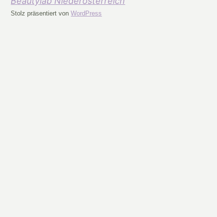
Beautylab Niederösterreich
Stolz präsentiert von
WordPress