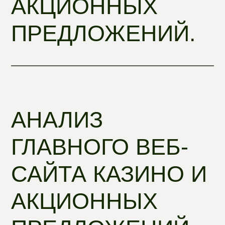
АКЦИОННЫХ
ПРЕДЛОЖЕНИЙ.
АНАЛИЗ
ГЛАВНОГО ВЕБ-
САЙТА КАЗИНО И
АКЦИОННЫХ