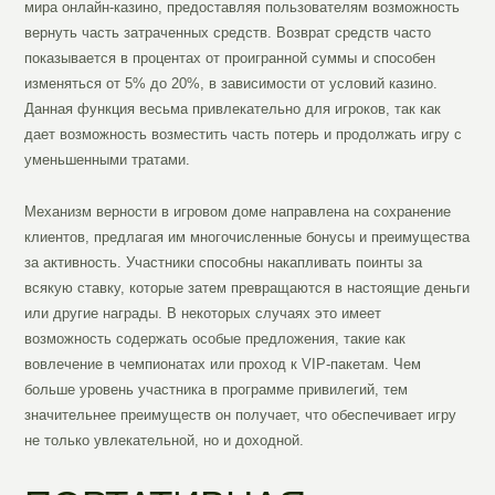
мира онлайн-казино, предоставляя пользователям возможность
вернуть часть затраченных средств. Возврат средств часто
показывается в процентах от проигранной суммы и способен
изменяться от 5% до 20%, в зависимости от условий казино.
Данная функция весьма привлекательно для игроков, так как
дает возможность возместить часть потерь и продолжать игру с
уменьшенными тратами.
Механизм верности в игровом доме направлена на сохранение
клиентов, предлагая им многочисленные бонусы и преимущества
за активность. Участники способны накапливать поинты за
всякую ставку, которые затем превращаются в настоящие деньги
или другие награды. В некоторых случаях это имеет
возможность содержать особые предложения, такие как
вовлечение в чемпионатах или проход к VIP-пакетам. Чем
больше уровень участника в программе привилегий, тем
значительнее преимуществ он получает, что обеспечивает игру
не только увлекательной, но и доходной.