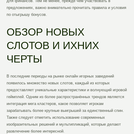
для финансов. Тем не менее, прежде чем участвовать в
предложениях, важно внимательно прочитать правила и условия
по отыгрышу бонусов.
ОБЗОР НОВЫХ
СЛОТОВ И ИХНИХ
ЧЕРТЫ
В последние периоды на рынке онлайн игорных заведений
появилось множество новых слотов, каждый из которых
предоставляет уникальные характеристики и волнующий игровой
геймплей. Одним из более распространённых трендов является
интеграция мега кластеров, какое позволяет игрокам
зарабатывать более крупные выигрышей за единственный спин.
Также следует отметить использование современных
изобразительных решений и мультипликаций, которые делают
развлечение более интересной.