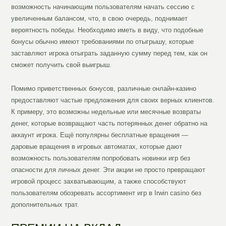
возможность начинающим пользователям начать сессию с
увеличенным балансом, что, в свою очередь, поднимает
вероятность победы. Необходимо иметь в виду, что подобные
бонусы обычно имеют требованиями по отыгрышу, которые
заставляют игрока отыграть заданную сумму перед тем, как он
сможет получить свой выигрыш.
Помимо приветственных бонусов, различные онлайн-казино
предоставляют частые предложения для своих верных клиентов.
К примеру, это возможны недельные или месячные возвраты
денег, которые возвращают часть потерянных денег обратно на
аккаунт игрока. Ещё популярны бесплатные вращения —
даровые вращения в игровых автоматах, которые дают
возможность пользователям попробовать новинки игр без
опасности для личных денег. Эти акции не просто превращают
игровой процесс захватывающим, а также способствуют
пользователям обозревать ассортимент игр в Irwin casino без
дополнительных трат.