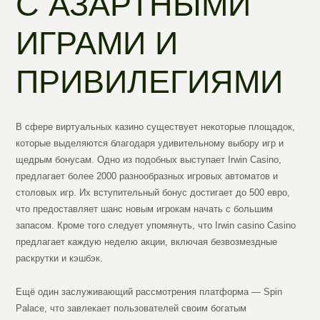
С АЗАРТНЫМИ
ИГРАМИ И
ПРИВИЛЕГИЯМИ
В сфере виртуальных казино существует некоторые площадок,
которые выделяются благодаря удивительному выбору игр и
щедрым бонусам. Одно из подобных выступает Irwin Casino,
предлагает более 2000 разнообразных игровых автоматов и
столовых игр. Их вступительный бонус достигает до 500 евро,
что предоставляет шанс новым игрокам начать с большим
запасом. Кроме того следует упомянуть, что Irwin casino Casino
предлагает каждую неделю акции, включая безвозмездные
раскрутки и кэшбэк.
Ещё один заслуживающий рассмотрения платформа — Spin
Palace, что завлекает пользователей своим богатым