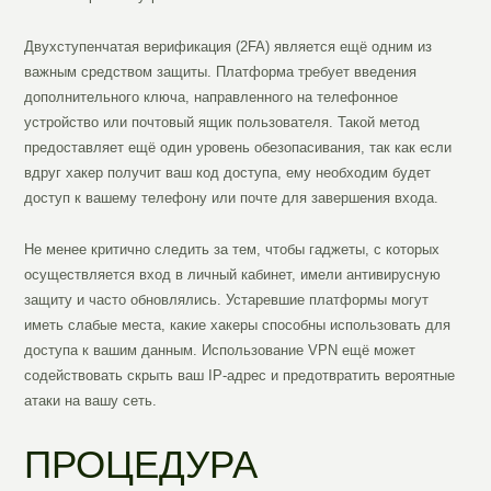
Двухступенчатая верификация (2FA) является ещё одним из
важным средством защиты. Платформа требует введения
дополнительного ключа, направленного на телефонное
устройство или почтовый ящик пользователя. Такой метод
предоставляет ещё один уровень обезопасивания, так как если
вдруг хакер получит ваш код доступа, ему необходим будет
доступ к вашему телефону или почте для завершения входа.
Не менее критично следить за тем, чтобы гаджеты, с которых
осуществляется вход в личный кабинет, имели антивирусную
защиту и часто обновлялись. Устаревшие платформы могут
иметь слабые места, какие хакеры способны использовать для
доступа к вашим данным. Использование VPN ещё может
содействовать скрыть ваш IP-адрес и предотвратить вероятные
атаки на вашу сеть.
ПРОЦЕДУРА