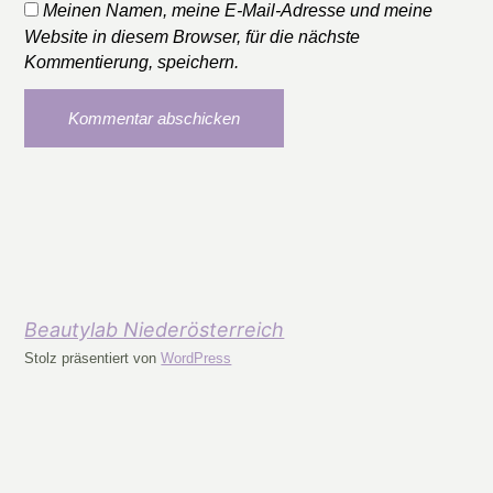
Meinen Namen, meine E-Mail-Adresse und meine
Website in diesem Browser, für die nächste
Kommentierung, speichern.
Beautylab Niederösterreich
Stolz präsentiert von
WordPress