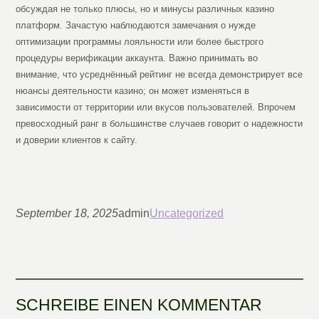
обсуждая не только плюсы, но и минусы различных казино
платформ. Зачастую наблюдаются замечания о нужде
оптимизации программы лояльности или более быстрого
процедуры верификации аккаунта. Важно принимать во
внимание, что усреднённый рейтинг не всегда демонстрирует все
нюансы деятельности казино; он может изменяться в
зависимости от территории или вкусов пользователей. Впрочем
превосходный ранг в большинстве случаев говорит о надежности
и доверии клиентов к сайту.
September 18, 2025
admin
Uncategorized
SCHREIBE EINEN KOMMENTAR