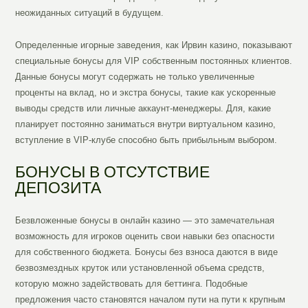
неожиданных ситуаций в будущем.
Определенные игорные заведения, как Ирвин казино, показывают
специальные бонусы для VIP собственным постоянных клиентов.
Данные бонусы могут содержать не только увеличенные
проценты на вклад, но и экстра бонусы, такие как ускоренные
выводы средств или личные аккаунт-менеджеры. Для, какие
планирует постоянно заниматься внутри виртуальном казино,
вступление в VIP-клубе способно быть прибыльным выбором.
БОНУСЫ В ОТСУТСТВИЕ
ДЕПОЗИТА
Безвложенные бонусы в онлайн казино — это замечательная
возможность для игроков оценить свои навыки без опасности
для собственного бюджета. Бонусы без взноса даются в виде
безвозмездных круток или установленной объема средств,
которую можно задействовать для беттинга. Подобные
предложения часто становятся началом пути на пути к крупным