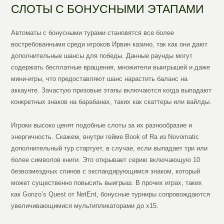
СЛОТЫ С БОНУСНЫМИ ЭТАПАМИ
Автоматы с бонусными турами становятся все более
востребованными среди игроков Ирвин казино, так как они дают
дополнительные шансы для победы. Данные раунды могут
содержать бесплатные вращения, множители выигрышей и даже
мини-игры, что предоставляют шанс нарастить баланс на
аккаунте. Зачастую призовые этапы включаются когда выпадают
конкретных знаков на барабанах, таких как скаттеры или вайлды.
Игроки высоко ценят подобные слоты за их разнообразие и
энергичность. Скажем, внутри гейме Book of Ra из Novomatic
дополнительный тур стартует, в случае, если выпадает три или
более символов книги. Это открывает серию включающую 10
безвозмездных спинов с экспандирующимся знаком, который
может существенно повысить выигрыш. В прочих играх, таких
как Gonzo’s Quest от NetEnt, бонусные турниры сопровождаются
увеличивающимися мультипликаторами до x15.