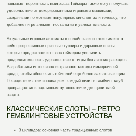
повышает вероятность выигрыша. Геймеры также могут получать
удовольствие от декорированными игровыми машинами,
созданными по мотивам популярных кинолентах и телешоу, что
добавляет игре элемент ностальгии и увлекательности.
Актуальные игровые автоматы в онлайн-казино также имеют в
себя прогрессивные призовые турниры и дармовые спины,
которые предоставляют шанс геймерам увеличить
продолжительность удовольствие от игры без лишних расходов.
Разработчики интенсивно встраивают методы иммерсивной
среды, чтобы обеспечить геймплей еще более захватывающим.
Посредством этим инновациям, каждый визит в гэмблинг-клуб
превращается в подлинным путешествием для ценителей
азарта.
КЛАССИЧЕСКИЕ СЛОТЫ – РЕТРО
ГЕМБЛИНГОВЫЕ УСТРОЙСТВА
3 цилиндра: основная часть традиционных слотов