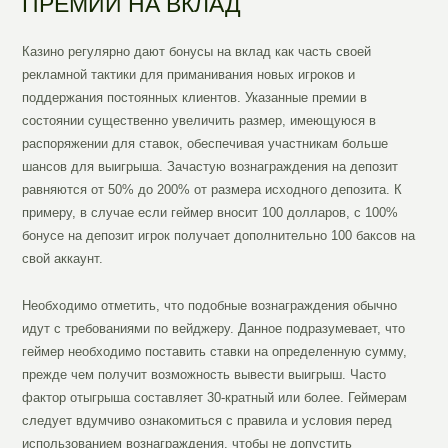
ПРЕМИИ НА ВКЛАД
Казино регулярно дают бонусы на вклад как часть своей
рекламной тактики для приманивания новых игроков и
поддержания постоянных клиентов. Указанные премии в
состоянии существенно увеличить размер, имеющуюся в
распоряжении для ставок, обеспечивая участникам больше
шансов для выигрыша. Зачастую вознаграждения на депозит
равняются от 50% до 200% от размера исходного депозита. К
примеру, в случае если геймер вносит 100 долларов, с 100%
бонусе на депозит игрок получает дополнительно 100 баксов на
свой аккаунт.
Необходимо отметить, что подобные вознаграждения обычно
идут с требованиями по вейджеру. Данное подразумевает, что
геймер необходимо поставить ставки на определенную сумму,
прежде чем получит возможность вывести выигрыш. Часто
фактор отыгрыша составляет 30-кратный или более. Геймерам
следует вдумчиво ознакомиться с правила и условия перед
использованием вознаграждения, чтобы не допустить