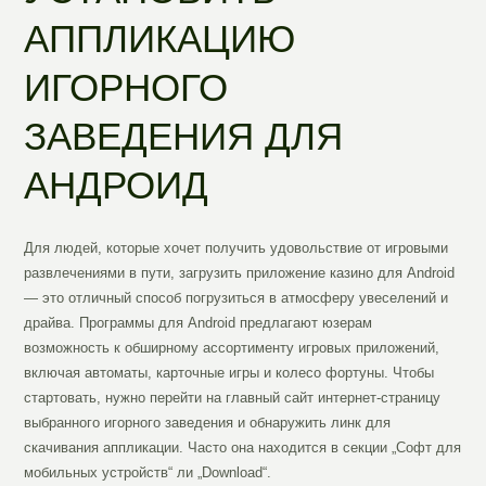
АППЛИКАЦИЮ
ИГОРНОГО
ЗАВЕДЕНИЯ ДЛЯ
АНДРОИД
Для людей, которые хочет получить удовольствие от игровыми
развлечениями в пути, загрузить приложение казино для Android
— это отличный способ погрузиться в атмосферу увеселений и
драйва. Программы для Android предлагают юзерам
возможность к обширному ассортименту игровых приложений,
включая автоматы, карточные игры и колесо фортуны. Чтобы
стартовать, нужно перейти на главный сайт интернет-страницу
выбранного игорного заведения и обнаружить линк для
скачивания аппликации. Часто она находится в секции „Софт для
мобильных устройств“ ли „Download“.