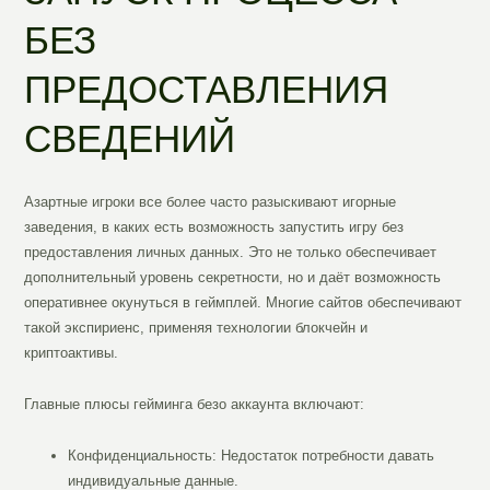
БЕЗ
ПРЕДОСТАВЛЕНИЯ
СВЕДЕНИЙ
Азартные игроки все более часто разыскивают игорные
заведения, в каких есть возможность запустить игру без
предоставления личных данных. Это не только обеспечивает
дополнительный уровень секретности, но и даёт возможность
оперативнее окунуться в геймплей. Многие сайтов обеспечивают
такой экспириенс, применяя технологии блокчейн и
криптоактивы.
Главные плюсы гейминга безо аккаунта включают:
Конфиденциальность: Недостаток потребности давать
индивидуальные данные.