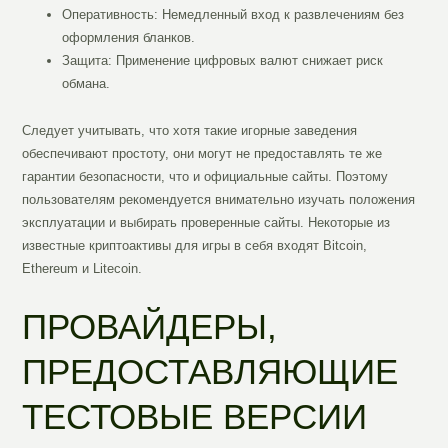
Оперативность: Немедленный вход к развлечениям без
оформления бланков.
Защита: Применение цифровых валют снижает риск
обмана.
Следует учитывать, что хотя такие игорные заведения
обеспечивают простоту, они могут не предоставлять те же
гарантии безопасности, что и официальные сайты. Поэтому
пользователям рекомендуется внимательно изучать положения
эксплуатации и выбирать проверенные сайты. Некоторые из
известные криптоактивы для игры в себя входят Bitcoin,
Ethereum и Litecoin.
ПРОВАЙДЕРЫ,
ПРЕДОСТАВЛЯЮЩИЕ
ТЕСТОВЫЕ ВЕРСИИ