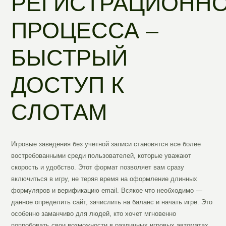
РЕГИСТРАЦИОНН
ПРОЦЕССА –
БЫСТРЫЙ
ДОСТУП К
СЛОТАМ
Игровые заведения без учетной записи становятся все более
востребованными среди пользователей, которые уважают
скорость и удобство. Этот формат позволяет вам сразу
включиться в игру, не теряя время на оформление длинных
формуляров и верификацию email. Всякое что необходимо —
данное определить сайт, зачислить на баланс и начать игре. Это
особенно заманчиво для людей, кто хочет мгновенно
попробовать свои возможности в различных игровых автоматах,