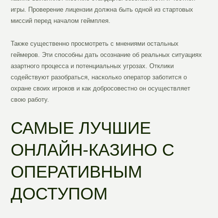
игры. Проверение лицензии должна быть одной из стартовых
миссий перед началом геймплея.
Также существенно просмотреть с мнениями остальных
геймеров. Эти способны дать осознание об реальных ситуациях
азартного процесса и потенциальных угрозах. Отклики
содействуют разобраться, насколько оператор заботится о
охране своих игроков и как добросовестно он осуществляет
свою работу.
САМЫЕ ЛУЧШИЕ
ОНЛАЙН-КАЗИНО С
ОПЕРАТИВНЫМ
ДОСТУПОМ