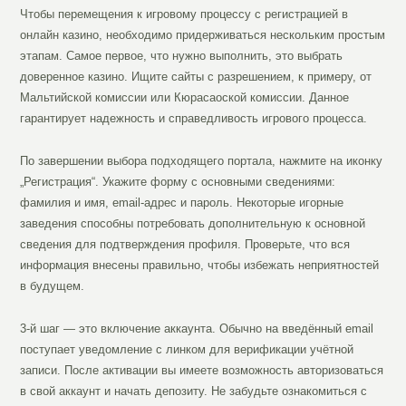
Чтобы перемещения к игровому процессу с регистрацией в
онлайн казино, необходимо придерживаться нескольким простым
этапам. Самое первое, что нужно выполнить, это выбрать
доверенное казино. Ищите сайты с разрешением, к примеру, от
Мальтийской комиссии или Кюрасаоской комиссии. Данное
гарантирует надежность и справедливость игрового процесса.
По завершении выбора подходящего портала, нажмите на иконку
„Регистрация“. Укажите форму с основными сведениями:
фамилия и имя, email-адрес и пароль. Некоторые игорные
заведения способны потребовать дополнительную к основной
сведения для подтверждения профиля. Проверьте, что вся
информация внесены правильно, чтобы избежать неприятностей
в будущем.
3-й шаг — это включение аккаунта. Обычно на введённый email
поступает уведомление с линком для верификации учётной
записи. После активации вы имеете возможность авторизоваться
в свой аккаунт и начать депозиту. Не забудьте ознакомиться с