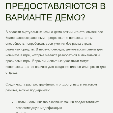
ПРЕДОСТАВЛЯЮТСЯ В
ВАРИАНТЕ ДЕМО?
В области виртуальных казино демо-режим игр становится все
более распространенным, предоставляя пользователям
способность попробовать свои умения без риска утраты
реальных средств. В первую очередь, демо-версии ценны для
новичков в игре, которые желают разобраться в механикой и
правилами игры. Впрочем и опытные участники могут
использовать этот вариант для создания планов или просто для
отдыха.
Среди числа распространённых игр, доступных в тестовом
режиме, можно подчеркнуть:
Слоты: большинство азартных машин предоставляют
безвозмездную модификацию.