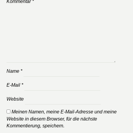
Kommentar
*
Name
*
E-Mail
*
Website
Meinen Namen, meine E-Mail-Adresse und meine
Website in diesem Browser, für die nächste
Kommentierung, speichern.