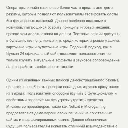
Операторы онлайн-казино все более часто предлагают демо-
режимы, которые позволяют пользователям тестировать слоты
без финансовых вложений. Данное особенно полезным к
новичков, пытающихся освоить принципы игровых механик,
прежде чем делать ставки на деньги. Тестовые версии доступны
в большинстве популярных игр, среди которых игровые машины,
карточные игры и рулеточные игры. Подобный подход, как в
Вулкан 24 официальный сайт, позволяет пользователям не
только изучить визуальные эффекты и звуковое сопровождение,
но и разработать собственные тактики.
Одним из основных важных плюсов демонстрационного режима
является способность проверки последних игрушек сразу после
их выхода. Пользователи способны изучить с функционалом и
свойствами развлечения без угрозы утратить средства.
Множество провайдеров, такие как NetEnt и Microgaming,
предоставляют демо-версии своих решений на собственных
сайтах и в аффилированных казино. Данное обеспечивает
будущим пользователям испытать отличный взаимодействие с