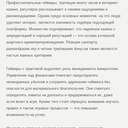
Профессиональные геймеры, тратящие много часов в интернет-
казино, регулярно рассказывают о своими ощущениями и
рекомендациями. Одним среди основных моментов, на что люди
уделяют интерес, является значимость подбора подходящей
платформы. Множество подчеркивают, что надежное казино с
аккредитацией и хорошей репутацией — это основа успешной
азартного времяпрепровождения. Реакция саппорта,
разнообразие игр и четкие требования бонусов также являются
частью важных критериев.
Геймеры с практикой выделяют роль менеджмента банкроллом.
Управление над финансами помогает предотвратить
неожиданных убытков и сохранять адреналин гейминга без
опасности для материального благополучия. Они советуют
определять лимиты на депозиты и придерживаться их, даже
если везет в игре. Кроме того стоит обращать внимание изучать
правил и тактик игровых процессов — это повышает
возможности на успех.