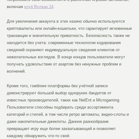
включая
клуб Вулкан 24
.
Для увеличения аккаунта в этих казино обычно используются
криптовалюты или онлайн-кошельки, что гарантирует мгновенные
транзакции и значительную приватность. Безопасность также не
находится без учета: современные технологии кодирования
сведений охраняют индивидуальную сведения клиентов от
нежелательных взглядов. В конце концов пользователи могут
получать удовольствие от азартом без ненужных проблем и
волнений.
Кроме того, гэмблинг-платформы без учётной записи
демонстрируют большой выбор одноруких бандитов от
известных производителей, таких как NetEnt и Microgaming.
Пользователи способны подбирать среди ассортимента
категорий и стилей, в том числе ретро автоматы, видео-слоты и
даже накопительные джекпоты. Данное разнообразие
превращает игру еще более захватывающей и позволяет
каждому обнаружить что-то своё.