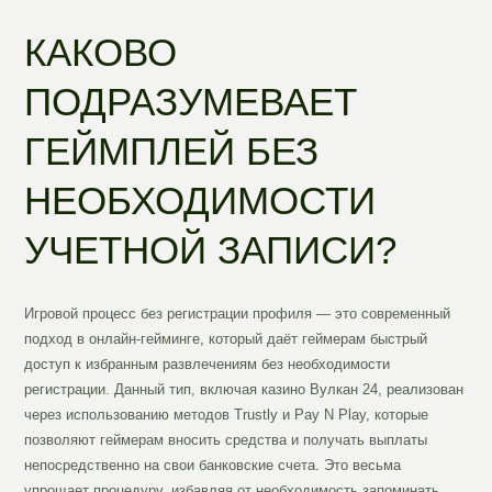
КАКОВО
ПОДРАЗУМЕВАЕТ
ГЕЙМПЛЕЙ БЕЗ
НЕОБХОДИМОСТИ
УЧЕТНОЙ ЗАПИСИ?
Игровой процесс без регистрации профиля — это современный
подход в онлайн-гейминге, который даёт геймерам быстрый
доступ к избранным развлечениям без необходимости
регистрации. Данный тип, включая казино Вулкан 24, реализован
через использованию методов Trustly и Pay N Play, которые
позволяют геймерам вносить средства и получать выплаты
непосредственно на свои банковские счета. Это весьма
упрощает процедуру, избавляя от необходимость запоминать