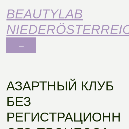
BEAUTYLAB
NIEDERÖSTERREI
АЗАРТНЫЙ КЛУБ
БЕЗ
РЕГИСТРАЦИОНН