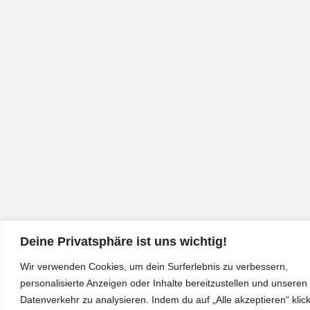
Deine Privatsphäre ist uns wichtig!
Wir verwenden Cookies, um dein Surferlebnis zu verbessern,
personalisierte Anzeigen oder Inhalte bereitzustellen und unseren
Datenverkehr zu analysieren. Indem du auf „Alle akzeptieren“ klick