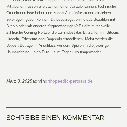
Mitarbeiter müssen alle casinointernen Abläufe kennen, technische
Grundkenntnisse haben und zudem Auskünfte zu den einzelnen
Spielregeln geben können. Du bevorzugst online das Bezahlen mit
Bitcoin oder mit anderen Kryptowährungen? Es gibt mittlerweile
zahlreiche Gaming-Portale, die zumindest das Einzahlen mit Bitcoin,
Litecoin, Ethereum oder Dogecoin ermöglichen. Meist werden die
Deposit-Beträge im Anschluss vor dem Spielen in die jeweilige
Hauptwährung – also Euro – zum Tageskurs umgewandelt.
März 3, 2025
admin
orthopaedic-partners.de
SCHREIBE EINEN KOMMENTAR