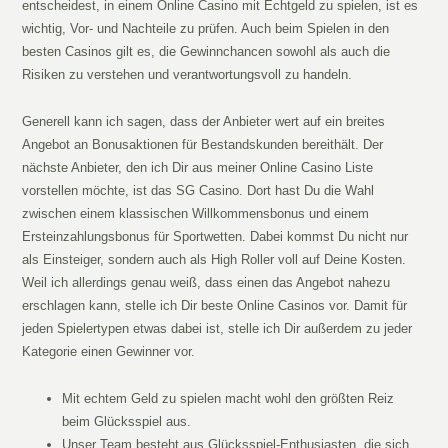
entscheidest, in einem Online Casino mit Echtgeld zu spielen, ist es
wichtig, Vor- und Nachteile zu prüfen. Auch beim Spielen in den
besten Casinos gilt es, die Gewinnchancen sowohl als auch die
Risiken zu verstehen und verantwortungsvoll zu handeln.
Generell kann ich sagen, dass der Anbieter wert auf ein breites
Angebot an Bonusaktionen für Bestandskunden bereithält. Der
nächste Anbieter, den ich Dir aus meiner Online Casino Liste
vorstellen möchte, ist das SG Casino. Dort hast Du die Wahl
zwischen einem klassischen Willkommensbonus und einem
Ersteinzahlungsbonus für Sportwetten. Dabei kommst Du nicht nur
als Einsteiger, sondern auch als High Roller voll auf Deine Kosten.
Weil ich allerdings genau weiß, dass einen das Angebot nahezu
erschlagen kann, stelle ich Dir beste Online Casinos vor. Damit für
jeden Spielertypen etwas dabei ist, stelle ich Dir außerdem zu jeder
Kategorie einen Gewinner vor.
Mit echtem Geld zu spielen macht wohl den größten Reiz
beim Glücksspiel aus.
Unser Team besteht aus Glücksspiel-Enthusiasten, die sich