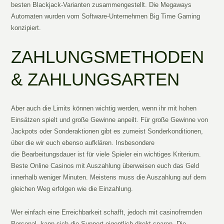
besten Blackjack-Varianten zusammengestellt. Die Megaways
Automaten wurden vom Software-Unternehmen Big Time Gaming
konzipiert.
ZAHLUNGSMETHODEN
& ZAHLUNGSARTEN
Aber auch die Limits können wichtig werden, wenn ihr mit hohen
Einsätzen spielt und große Gewinne anpeilt. Für große Gewinne von
Jackpots oder Sonderaktionen gibt es zumeist Sonderkonditionen,
über die wir euch ebenso aufklären. Insbesondere
die Bearbeitungsdauer ist für viele Spieler ein wichtiges Kriterium.
Beste Online Casinos mit Auszahlung überweisen euch das Geld
innerhalb weniger Minuten. Meistens muss die Auszahlung auf dem
gleichen Weg erfolgen wie die Einzahlung.
Wer einfach eine Erreichbarkeit schafft, jedoch mit casinofremden
Personal, kann sich die Support eigentlich direkt sparen. Die