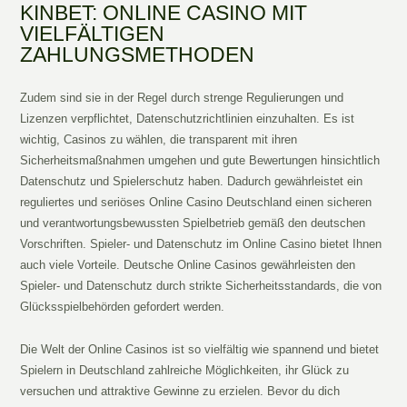
KINBET: ONLINE CASINO MIT
VIELFÄLTIGEN
ZAHLUNGSMETHODEN
Zudem sind sie in der Regel durch strenge Regulierungen und
Lizenzen verpflichtet, Datenschutzrichtlinien einzuhalten. Es ist
wichtig, Casinos zu wählen, die transparent mit ihren
Sicherheitsmaßnahmen umgehen und gute Bewertungen hinsichtlich
Datenschutz und Spielerschutz haben. Dadurch gewährleistet ein
reguliertes und seriöses Online Casino Deutschland einen sicheren
und verantwortungsbewussten Spielbetrieb gemäß den deutschen
Vorschriften. Spieler- und Datenschutz im Online Casino bietet Ihnen
auch viele Vorteile. Deutsche Online Casinos gewährleisten den
Spieler- und Datenschutz durch strikte Sicherheitsstandards, die von
Glücksspielbehörden gefordert werden.
Die Welt der Online Casinos ist so vielfältig wie spannend und bietet
Spielern in Deutschland zahlreiche Möglichkeiten, ihr Glück zu
versuchen und attraktive Gewinne zu erzielen. Bevor du dich