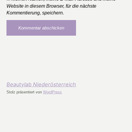
Website in diesem Browser, für die nächste
Kommentierung, speichern.
Beautylab Niederösterreich
Stolz präsentiert von
WordPress