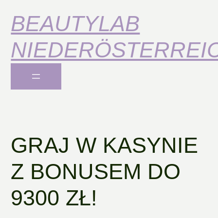
BEAUTYLAB
NIEDERÖSTERREI
GRAJ W KASYNIE
Z BONUSEM DO
9300 ZŁ!