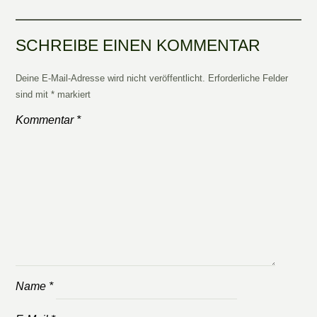
SCHREIBE EINEN KOMMENTAR
Deine E-Mail-Adresse wird nicht veröffentlicht.
Erforderliche Felder
sind mit
*
markiert
Kommentar
*
Name
*