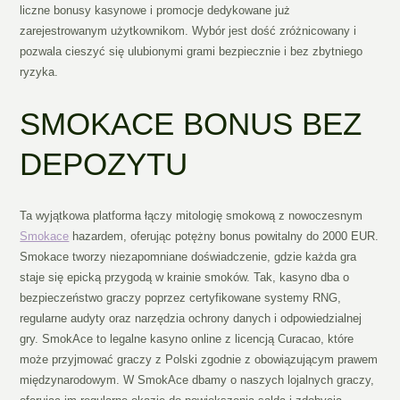
liczne bonusy kasynowe i promocje dedykowane już
zarejestrowanym użytkownikom. Wybór jest dość zróżnicowany i
pozwala cieszyć się ulubionymi grami bezpiecznie i bez zbytniego
ryzyka.
SMOKACE BONUS BEZ
DEPOZYTU
Ta wyjątkowa platforma łączy mitologię smokową z nowoczesnym
Smokace
hazardem, oferując potężny bonus powitalny do 2000 EUR.
Smokace tworzy niezapomniane doświadczenie, gdzie każda gra
staje się epicką przygodą w krainie smoków. Tak, kasyno dba o
bezpieczeństwo graczy poprzez certyfikowane systemy RNG,
regularne audyty oraz narzędzia ochrony danych i odpowiedzialnej
gry. SmokAce to legalne kasyno online z licencją Curacao, które
może przyjmować graczy z Polski zgodnie z obowiązującym prawem
międzynarodowym. W SmokAce dbamy o naszych lojalnych graczy,