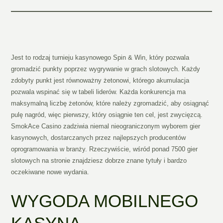
Jest to rodzaj turnieju kasynowego Spin & Win, który pozwala
gromadzić punkty poprzez wygrywanie w grach slotowych. Każdy
zdobyty punkt jest równoważny żetonowi, którego akumulacja
pozwala wspinać się w tabeli liderów. Każda konkurencja ma
maksymalną liczbę żetonów, które należy zgromadzić, aby osiągnąć
pulę nagród, więc pierwszy, który osiągnie ten cel, jest zwycięzcą.
SmokAce Casino zadziwia niemal nieograniczonym wyborem gier
kasynowych, dostarczanych przez najlepszych producentów
oprogramowania w branży. Rzeczywiście, wśród ponad 7500 gier
slotowych na stronie znajdziesz dobrze znane tytuły i bardzo
oczekiwane nowe wydania.
WYGODA MOBILNEGO