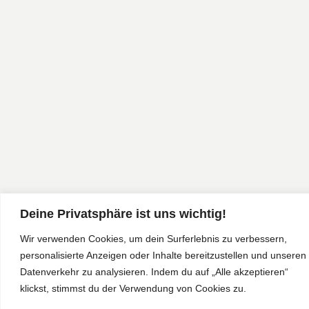
Deine Privatsphäre ist uns wichtig!
Wir verwenden Cookies, um dein Surferlebnis zu verbessern,
personalisierte Anzeigen oder Inhalte bereitzustellen und unseren
Datenverkehr zu analysieren. Indem du auf „Alle akzeptieren“
klickst, stimmst du der Verwendung von Cookies zu.