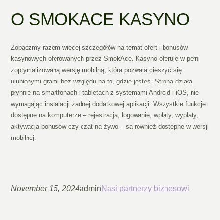
O SMOKACE KASYNO
Zobaczmy razem więcej szczegółów na temat ofert i bonusów
kasynowych oferowanych przez SmokAce. Kasyno oferuje w pełni
zoptymalizowaną wersję mobilną, która pozwala cieszyć się
ulubionymi grami bez względu na to, gdzie jesteś. Strona działa
płynnie na smartfonach i tabletach z systemami Android i iOS, nie
wymagając instalacji żadnej dodatkowej aplikacji. Wszystkie funkcje
dostępne na komputerze – rejestracja, logowanie, wpłaty, wypłaty,
aktywacja bonusów czy czat na żywo – są również dostępne w wersji
mobilnej.
November 15, 2024
admin
Nasi partnerzy biznesowi