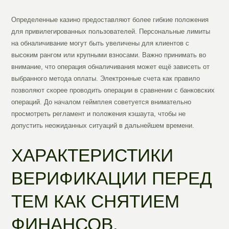
Определенные казино предоставляют более гибкие положения
для привилегированных пользователей. Персональные лимиты
на обналичивание могут быть увеличены для клиентов с
высоким рангом или крупными взносами. Важно принимать во
внимание, что операция обналичивания может ещё зависеть от
выбранного метода оплаты. Электронные счета как правило
позволяют скорее проводить операции в сравнении с банковских
операций. До началом геймплея советуется внимательно
просмотреть регламент и положения кэшаута, чтобы не
допустить неожиданных ситуаций в дальнейшем времени.
ХАРАКТЕРИСТИКИ
ВЕРИФИКАЦИИ ПЕРЕД
ТЕМ КАК СНЯТИЕМ
ФИНАНСОВ.