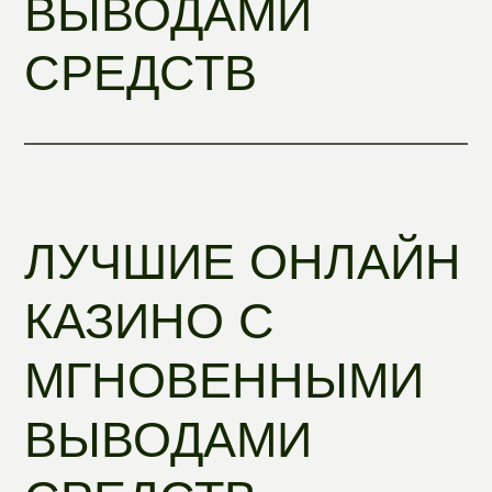
ВЫВОДАМИ
СРЕДСТВ
ЛУЧШИЕ ОНЛАЙН
КАЗИНО С
МГНОВЕННЫМИ
ВЫВОДАМИ