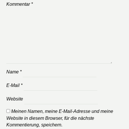
Kommentar
*
Name
*
E-Mail
*
Website
Meinen Namen, meine E-Mail-Adresse und meine
Website in diesem Browser, für die nächste
Kommentierung, speichern.