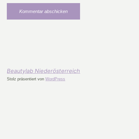
Beautylab Niederösterreich
Stolz präsentiert von
WordPress