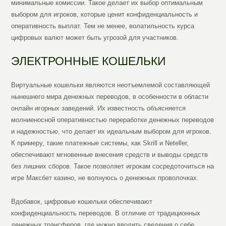
минимальные комиссии. Такое делает их выбор оптимальным
выбором для игроков, которые ценит конфиденциальность и
оперативность выплат. Тем не менее, волатильность курса
цифровых валют может быть угрозой для участников.
ЭЛЕКТРОННЫЕ КОШЕЛЬКИ
Виртуальные кошельки являются неотъемлемой составляющей
нынешнего мира денежных переводов, в особенности в области
онлайн игорных заведений. Их известность объясняется
молниеносной оперативностью переработки денежных переводов
и надежностью, что делает их идеальным выбором для игроков.
К примеру, такие платежные системы, как Skrill и Neteller,
обеспечивают мгновенные внесения средств и выводы средств
без лишних сборов. Такое позволяет игрокам сосредоточиться на
игре Максбет казино, не волнуюсь о денежных проволочках.
Вдобавок, цифровые кошельки обеспечивают
конфиденциальность переводов. В отличие от традиционных
денежных трансферов, где нужно вводить сведения о себе,