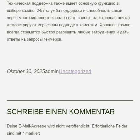
Техническая поддержка также имеет основную функцию в
выборе казино. 24/7 служба поддержки и способность связи
через многочисленные каналов (чат, звонок, электронная почта)
демонстрируют серьезном подходе к клиентам. Хорошее казино
всегда стремится быстро разрешить любые затруднения и дать
ответы на запросы геймеров.
Oktober 30, 2025
admin
Uncategorized
SCHREIBE EINEN KOMMENTAR
Deine E-Mail-Adresse wird nicht veröffentlicht.
Erforderliche Felder
sind mit
*
markiert