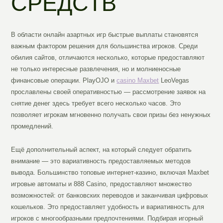
СРЕДСТВ
В области онлайн азартных игр быстрые выплаты становятся
важным фактором решения для большинства игроков. Среди
обилия сайтов, отличаются несколько, которые предоставляют
не только интересные развлечения, но и молниеносные
финансовые операции. PlayOJO и
casino Maxbet
LeoVegas
прославлены своей оперативностью — рассмотрение заявок на
снятие денег здесь требует всего несколько часов. Это
позволяет игрокам мгновенно получать свои призы без ненужных
промедлений.
Ещё дополнительный аспект, на который следует обратить
внимание — это вариативность предоставляемых методов
вывода. Большинство топовые интернет-казино, включая Maxbet
игровые автоматы и 888 Casino, предоставляют множество
возможностей: от банковских переводов и заканчивая цифровых
кошельков. Это предоставляет удобность и вариативность для
игроков с многообразными предпочтениями. Подбирая игорный