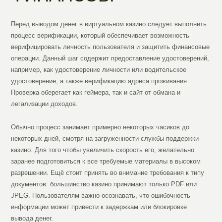
Перед выводом денег в виртуальном казино следует выполнить
процесс верификации, который обеспечивает возможность
верифицировать личность пользователя и защитить финансовые
операции. Данный шаг содержит предоставление удостоверений,
например, как удостоверение личности или водительское
удостоверение, а также верификацию адреса проживания.
Проверка оберегает как геймера, так и сайт от обмана и
легализации доходов.
Обычно процесс занимает примерно некоторых часиков до
некоторых дней, смотря на загруженности службы поддержки
казино. Для того чтобы увеличить скорость его, желательно
заранее подготовиться к все требуемые материалы в высоком
разрешении. Ещё стоит принять во внимание требования к типу
документов: большинство казино принимают только PDF или
JPEG. Пользователям важно осознавать, что ошибочность
информации может привести к задержкам или блокировке
вывода денег.