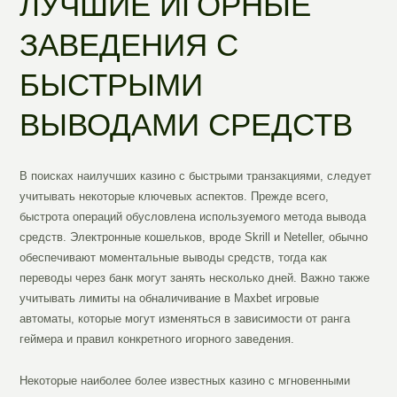
ЛУЧШИЕ ИГОРНЫЕ
ЗАВЕДЕНИЯ С
БЫСТРЫМИ
ВЫВОДАМИ СРЕДСТВ
В поисках наилучших казино с быстрыми транзакциями, следует
учитывать некоторые ключевых аспектов. Прежде всего,
быстрота операций обусловлена используемого метода вывода
средств. Электронные кошельков, вроде Skrill и Neteller, обычно
обеспечивают моментальные выводы средств, тогда как
переводы через банк могут занять несколько дней. Важно также
учитывать лимиты на обналичивание в Maxbet игровые
автоматы, которые могут изменяться в зависимости от ранга
геймера и правил конкретного игорного заведения.
Некоторые наиболее более известных казино с мгновенными