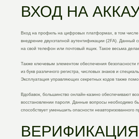
ВХОД НА АККА
Вход на профиль на цифровых платформах, в том числе
внедрение двухэтапной аутентификации (2FA). Данный сп
на свой телефон или почтовый ящик. Такое весьма дел
Также ключевым элементом обеспечения безопасности п
из букв различного регистра, числовых знаков и специа
Эксплуатация управляющих секретных кодов также помог
Вдобавок, большинство онлайн-казино обеспечивают возм
восстановлении пароля. Данные вопросы необходимо бы
способствует уменьшить опасности неавторизованного п
ВЕРИФИКАЦИЯ