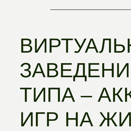
ВИРТУАЛЬ
ЗАВЕДЕНИ
ТИПА – АК
ИГР НА Ж