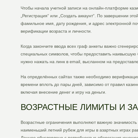
Чтобы начала учетной записи на онлайн-платформе кази
„Регистрация“ или „Создать аккаунт“. По завершении э
фамильное имя, дату рождения, и адрес электронной п
верификации возраста и личности.
Когда закончите ввода всех граф анкеты важно сгенери
специальных символов, чтобы предоставить наивысшую б
нужно нажать на линк в email, высланном на предоставл
На определённых сайтах также необходимо верификация 
времени вплоть до пары дней, зависимо от правил кази
включая внесение денег и игру на деньги.
ВОЗРАСТНЫЕ ЛИМИТЫ И З
Возрастные ограничения выполняют важную значимость в
наименьший летний рубеж для игры в азартных играх рав
Данное обусловлено с потребностью оберегания юношест