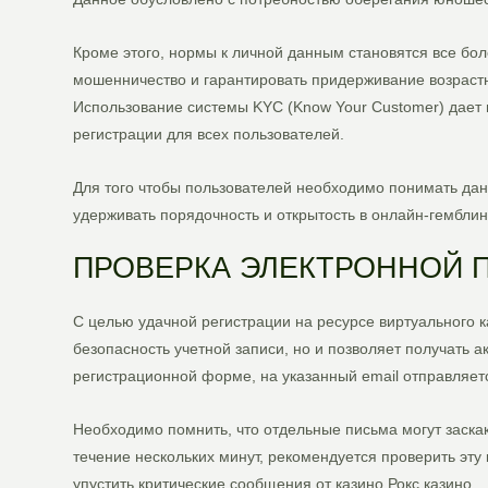
Кроме этого, нормы к личной данным становятся все бо
мошенничество и гарантировать придерживание возрастн
Использование системы KYC (Know Your Customer) дает 
регистрации для всех пользователей.
Для того чтобы пользователей необходимо понимать дан
удерживать порядочность и открытость в онлайн-гемблин
ПРОВЕРКА ЭЛЕКТРОННОЙ 
С целью удачной регистрации на ресурсе виртуального к
безопасность учетной записи, но и позволяет получать 
регистрационной форме, на указанный email отправляетс
Необходимо помнить, что отдельные письма могут заска
течение нескольких минут, рекомендуется проверить эту
упустить критические сообщения от казино Рокс казино.