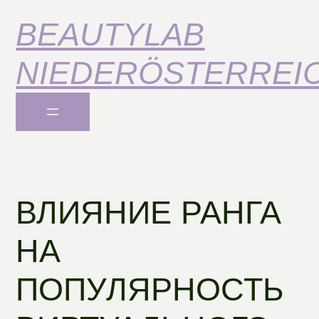
BEAUTYLAB
NIEDERÖSTERREI
ВЛИЯНИЕ РАНГА
НА
ПОПУЛЯРНОСТЬ