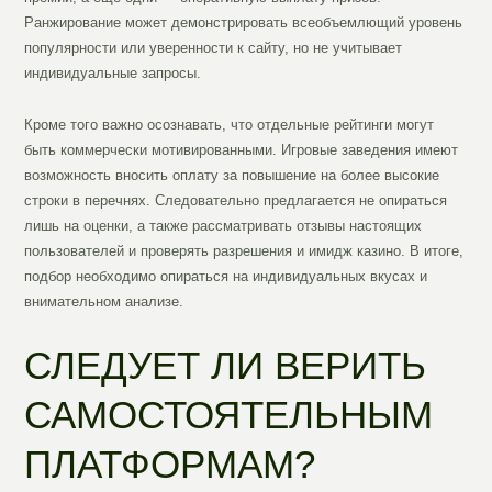
Ранжирование может демонстрировать всеобъемлющий уровень
популярности или уверенности к сайту, но не учитывает
индивидуальные запросы.
Кроме того важно осознавать, что отдельные рейтинги могут
быть коммерчески мотивированными. Игровые заведения имеют
возможность вносить оплату за повышение на более высокие
строки в перечнях. Следовательно предлагается не опираться
лишь на оценки, а также рассматривать отзывы настоящих
пользователей и проверять разрешения и имидж казино. В итоге,
подбор необходимо опираться на индивидуальных вкусах и
внимательном анализе.
СЛЕДУЕТ ЛИ ВЕРИТЬ
САМОСТОЯТЕЛЬНЫМ
ПЛАТФОРМАМ?