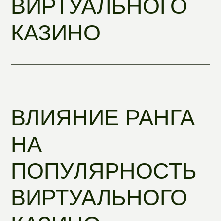
ВИРТУАЛЬНОГО
КАЗИНО
ВЛИЯНИЕ РАНГА
НА
ПОПУЛЯРНОСТЬ
ВИРТУАЛЬНОГО