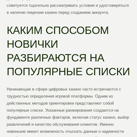
советуется тщательно рассматривать условия и удостоверяться
в наличии лицензии казино перед созданием аккаунта.
КАКИМ СПОСОБОМ
НОВИЧКИ
РАЗБИРАЮТСЯ НА
ПОПУЛЯРНЫЕ СПИСКИ
Начинающие в сфере цифровых казино часто встречаются с
трудностью определения игровой платформы. Одним из
действенных методов ориентировки представляют собой
популярные списки. Указанные ранжирования создаются на
фундаменте различных факторов, включая статус казино, выбор
развлечений и качество обслуживания клиентов. Именно
новенькие имеют возможность отыскать данные о надежности