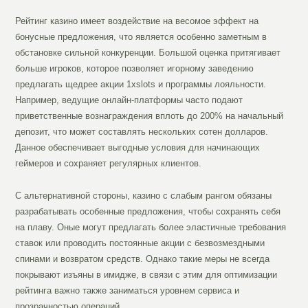
Рейтинг казино имеет воздействие на весомое эффект на
бонусные предложения, что является особенно заметным в
обстановке сильной конкуренции. Большой оценка притягивает
больше игроков, которое позволяет игорному заведению
предлагать щедрее акции 1xslots и программы лояльности.
Например, ведущие онлайн-платформы часто подают
приветственные вознаграждения вплоть до 200% на начальный
депозит, что может составлять нескольких сотен долларов.
Данное обеспечивает выгодные условия для начинающих
геймеров и сохраняет регулярных клиентов.
С альтернативной стороны, казино с слабым рангом обязаны
разрабатывать особенные предложения, чтобы сохранять себя
на плаву. Оные могут предлагать более эластичные требования
ставок или проводить постоянные акции с безвозмездными
спинами и возвратом средств. Однако такие меры не всегда
покрывают изъяны в имидже, в связи с этим для оптимизации
рейтинга важно также заниматься уровнем сервиса и
прозрачностью операций.