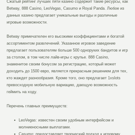
Сжатый рейтинг лучших пяти казино содержит такие ресурсы, как
Betway, 888 Casino, LeoVegas, Casumo и Royal Panda. Любое из
данных казино предлагает уникальные выгоды и различные
игровые возможности.
Betway примечателен его высокими коэффициентами и богатой
ассортиментом развлечений. Указанное игровое заведение
предлагает пользователям больше 500 одноруких бандитов и игр
за столом, в том числе лайв-игры с крупье. 888 Casino,
знаменитое своим бонусом за регистрацию, который может
доходить до 1500 евро, является прекрасным решением для тех,
кто жаждет разнообразия. Кроме того, оно предлагает 1xslots
превосходную мобильную вариацию, дающую возможность
геймить на ходу.
Перечень главных преимуществ:
LeoVegas: известен своим удобным интерфейсом и
молниеносными выплатами.
Casumo: предоставляет творческий подход к игровому