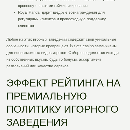
процессу с частями геймификирования.
Royal Panda: дарит щедрые вознаграждения для
регулярных клиентов и превосходную поддержку
клиентов.
Любое из этих игорных заведений содержит свои уникальные
особенности, которые превращают 1xslots casino заманчивым
для всевозможных видов игроков. Отбор определяется исходя
из собственных вкусов, будь то бонусы, ассортимент
развлечений или качество сервиса.
ЭФФЕКТ РЕЙТИНГА НА
ПРЕМИАЛЬНУЮ
ПОЛИТИКУ ИГОРНОГО
ЗАВЕДЕНИЯ