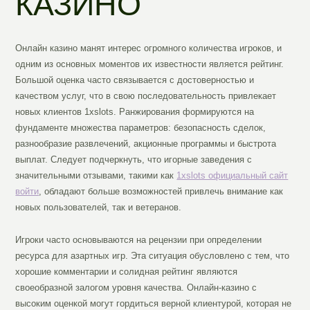
КАЗИНО
Онлайн казино манят интерес огромного количества игроков, и
одним из основных моментов их известности является рейтинг.
Большой оценка часто связывается с достоверностью и
качеством услуг, что в свою последовательность привлекает
новых клиентов 1xslots. Ранжирования формируются на
фундаменте множества параметров: безопасность сделок,
разнообразие развлечений, акционные программы и быстрота
выплат. Следует подчеркнуть, что игорные заведения с
значительными отзывами, такими как
1xslots официальный сайт
войти
, обладают больше возможностей привлечь внимание как
новых пользователей, так и ветеранов.
Игроки часто основываются на рецензии при определении
ресурса для азартных игр. Эта ситуация обусловлено с тем, что
хорошие комментарии и солидная рейтинг являются
своеобразной залогом уровня качества. Онлайн-казино с
высоким оценкой могут гордиться верной клиентурой, которая не