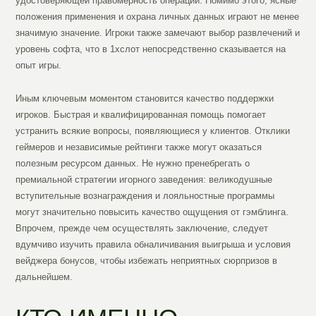
удостоверяющей правомерность операций. Помимо этого, ясные
положения применения и охрана личных данных играют не менее
значимую значение. Игроки также замечают выбор развлечений и
уровень софта, что в 1хслот непосредственно сказывается на
опыт игры.
Иным ключевым моментом становится качество поддержки
игроков. Быстрая и квалифицированная помощь помогает
устранить всякие вопросы, появляющиеся у клиентов. Отклики
геймеров и независимые рейтинги также могут оказаться
полезным ресурсом данных. Не нужно пренебрегать о
премиальной стратегии игорного заведения: великодушные
вступительные вознаграждения и лояльностные программы
могут значительно повысить качество ощущения от гэмблинга.
Впрочем, прежде чем осуществлять заключение, следует
вдумчиво изучить правила обналичивания выигрыша и условия
вейджера бонусов, чтобы избежать неприятных сюрпризов в
дальнейшем.