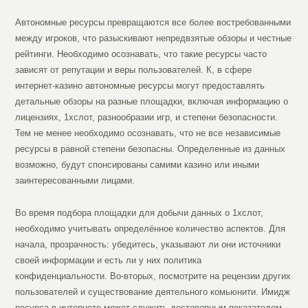
Автономные ресурсы превращаются все более востребованными
между игроков, что разыскивают непредвзятые обзоры и честные
рейтинги. Необходимо осознавать, что такие ресурсы часто
зависят от репутации и веры пользователей. К, в сфере
интернет-казино автономные ресурсы могут предоставлять
детальные обзоры на разные площадки, включая информацию о
лицензиях, 1хслот, разнообразии игр, и степени безопасности.
Тем не менее необходимо осознавать, что не все независимые
ресурсы в равной степени безопасны. Определенные из данных
возможно, будут спонсированы самими казино или иными
заинтересованными лицами.
Во время подбора площадки для добычи данных о 1хслот,
необходимо учитывать определённое количество аспектов. Для
начала, прозрачность: убедитесь, указывают ли они источники
своей информации и есть ли у них политика
конфиденциальности. Во-вторых, посмотрите на рецензии других
пользователей и существование деятельного комьюнити. Имидж
ресурса в интернете может служить достоверным показателем