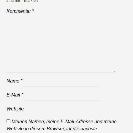
sind mit
*
markiert
Kommentar
*
Name
*
E-Mail
*
Website
Meinen Namen, meine E-Mail-Adresse und meine
Website in diesem Browser, für die nächste