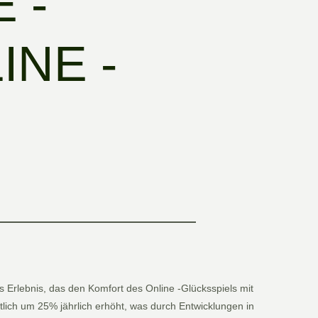
 -
INE -
s Erlebnis, das den Komfort des Online -Glücksspiels mit
htlich um 25% jährlich erhöht, was durch Entwicklungen in