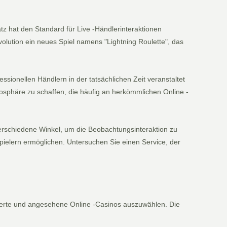
tz hat den Standard für Live -Händlerinteraktionen
olution ein neues Spiel namens "Lightning Roulette", das
ssionellen Händlern in der tatsächlichen Zeit veranstaltet
mosphäre zu schaffen, die häufig an herkömmlichen Online -
erschiedene Winkel, um die Beobachtungsinteraktion zu
pielern ermöglichen. Untersuchen Sie einen Service, der
enzierte und angesehene Online -Casinos auszuwählen. Die