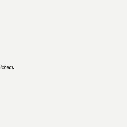
ichern.