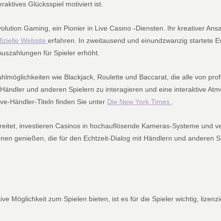
aktives Glücksspiel motiviert ist.
tion Gaming, ein Pionier in Live Casino -Diensten. Ihr kreativer Ansa
fizielle Website
erfahren. In zweitausend und einundzwanzig startete Ev
Auszahlungen für Spieler erhöht.
lmöglichkeiten wie Blackjack, Roulette und Baccarat, die alle von profe
 Händler und anderen Spielern zu interagieren und eine interaktive At
ve-Händler-Titeln finden Sie unter
Die New York Times
.
reitet, investieren Casinos in hochauflösende Kameras-Systeme und v
nen genießen, die für den Echtzeit-Dialog mit Händlern und anderen S
ve Möglichkeit zum Spielen bieten, ist es für die Spieler wichtig, liz