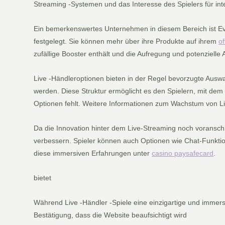
Streaming -Systemen und das Interesse des Spielers für inter
Ein bemerkenswertes Unternehmen in diesem Bereich ist Evolu
festgelegt. Sie können mehr über ihre Produkte auf ihrem
of
zufällige Booster enthält und die Aufregung und potenzielle 
Live -Händleroptionen bieten in der Regel bevorzugte Auswah
werden. Diese Struktur ermöglicht es den Spielern, mit dem
Optionen fehlt. Weitere Informationen zum Wachstum von Li
Da die Innovation hinter dem Live-Streaming noch voransch
verbessern. Spieler können auch Optionen wie Chat-Funktio
diese immersiven Erfahrungen unter
casino paysafecard
.
bietet
Während Live -Händler -Spiele eine einzigartige und immersi
Bestätigung, dass die Website beaufsichtigt wird