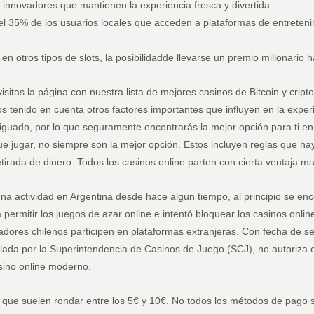
 innovadores que mantienen la experiencia fresca y divertida.
l 35% de los usuarios locales que acceden a plataformas de entreteni
n otros tipos de slots, la posibilidadde llevarse un premio millonari
si visitas la página con nuestra lista de mejores casinos de Bitcoin y c
 tenido en cuenta otros factores importantes que influyen en la exper
guado, por lo que seguramente encontrarás la mejor opción para ti en 
ue jugar, no siempre son la mejor opción. Estos incluyen reglas que hay
retirada de dinero. Todos los casinos online parten con cierta ventaja m
a actividad en Argentina desde hace algún tiempo, al principio se enc
permitir los juegos de azar online e intentó bloquear los casinos online
adores chilenos participen en plataformas extranjeras. Con fecha de se
olada por la Superintendencia de Casinos de Juego (SCJ), no autoriza el 
sino online moderno.
, que suelen rondar entre los 5€ y 10€. No todos los métodos de pago s