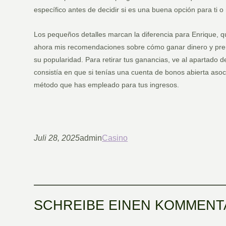
específico antes de decidir si es una buena opción para ti 
Los pequeños detalles marcan la diferencia para Enrique, q
ahora mis recomendaciones sobre cómo ganar dinero y premi
su popularidad. Para retirar tus ganancias, ve al apartado 
consistía en que si tenías una cuenta de bonos abierta asoci
método que has empleado para tus ingresos.
Juli 28, 2025
admin
Casino
SCHREIBE EINEN KOMMENT