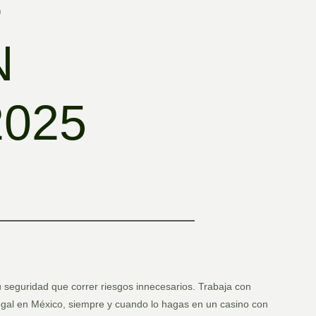
S
N
2025
u seguridad que correr riesgos innecesarios. Trabaja con
 legal en México, siempre y cuando lo hagas en un casino con