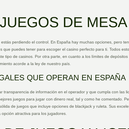
 JUEGOS DE MESA
 estás perdiendo el control. En España hay muchas opciones, pero t
s que puedes tener para escoger el casino perfecto para ti. Todos es
te tipo de casinos. Por otra parte, en cuanto a los límites de depósito
iento acorde a la ley de nuestro país.
EGALES QUE OPERAN EN ESPAÑA
ar transparencia de información en el operador y que cumpla con las l
ejores juegos para jugar con dinero real, tal y como he comentado. P
lida de juegos que incluye opciones de blackjack y ruleta. Sus excele
 opción atractiva para los jugadores.