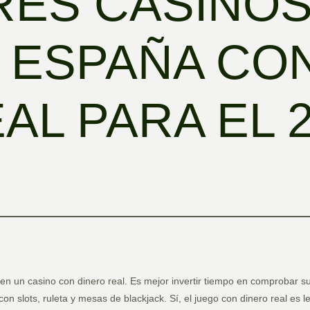
RES CASINO
N ESPAÑA CO
AL PARA EL 
 en un casino con dinero real. Es mejor invertir tiempo en comprobar s
con slots, ruleta y mesas de blackjack. Sí, el juego con dinero real es