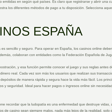
dito emitidas en según qué países. Es claro que registrarse y abrir una
estra los diferentes métodos de pago a tu disposición. Selecciona aque
INOS ESPAÑA
es sencillo y seguro. Para operar en España, los casinos online deben 
. Además, colaboran con entidades como la Federación Española de Jug
ostración, y esa función permite conocer el juego y sus reglas antes d
inero real. Cada vez son más los usuarios que realizan sus transaccion
 depósitos de manera rápida y segura hace la vida más fácil. Los prin
s y seguridad. Ideal para hacer pagos o ingresos online sin necesidad d
ene recordar que la ludopatía es una enfermedad que destruye vidas, a
nos de casino sean siempre malos, nada más lejos de la realidad, solo