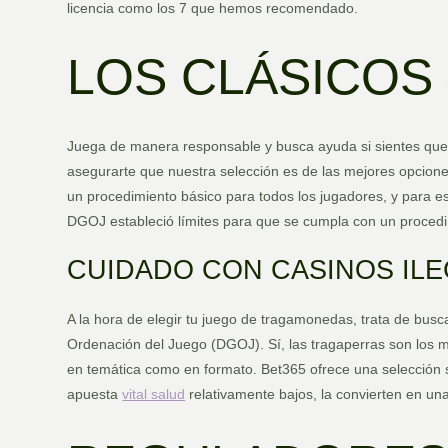
licencia como los 7 que hemos recomendado.
LOS CLÁSICOS
Juega de manera responsable y busca ayuda si sientes que
asegurarte que nuestra selección es de las mejores opcione
un procedimiento básico para todos los jugadores, y para es
DGOJ estableció límites para que se cumpla con un procedim
CUIDADO CON CASINOS IL
A la hora de elegir tu juego de tragamonedas, trata de busc
Ordenación del Juego (DGOJ). Sí, las tragaperras son los m
en temática como en formato. Bet365 ofrece una selección só
apuesta
vital salud
relativamente bajos, la convierten en una