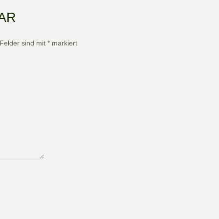
AR
 Felder sind mit
*
markiert