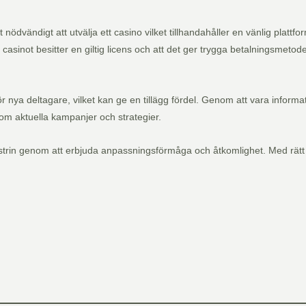
 nödvändigt att utvälja ett casino vilket tillhandahåller en vänlig platt
 casinot besitter en giltig licens och att det ger trygga betalningsmeto
r nya deltagare, vilket kan ge en tillägg fördel. Genom att vara informat
om aktuella kampanjer och strategier.
strin genom att erbjuda anpassningsförmåga och åtkomlighet. Med rätt v