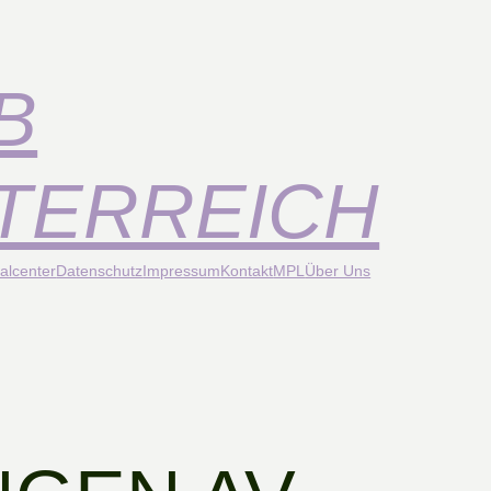
B
TERREICH
alcenter
Datenschutz
Impressum
Kontakt
MPL
Über Uns